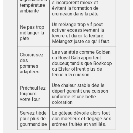
s’incorporent mieux et
température
évitent la formation de
ambiante
grumeaux dans la pâte.
Un mélange trop vif peut
Ne pas trop
activer excessivement la
mélanger la
levure et durcir la texture.
pâte
Mélangez juste ce qu’il faut.
Les variétés comme Golden
Choisissez
ou Royal Gala apportent
des
douceur, tandis que Boskoop
pommes
ou Elstar offrent plus de
adaptées
tenue à la cuisson.
Une chaleur stable dès le
Préchauffez
départ garantit une cuisson
toujours
uniforme et une belle
votre four
coloration.
Servez tiède
Le gâteau dévoile alors tout
pour plus de
son moelleux et dégage ses
gourmandise
arômes fruités et vanillés.