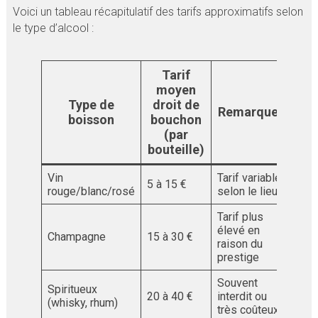
Voici un tableau récapitulatif des tarifs approximatifs selon
le type d’alcool :
Tarif
moyen
Type de
droit de
Remarques
boisson
bouchon
(par
bouteille)
Vin
Tarif variable
5 à 15 €
rouge/blanc/rosé
selon le lieu
Tarif plus
élevé en
Champagne
15 à 30 €
raison du
prestige
Souvent
Spiritueux
20 à 40 €
interdit ou
(whisky, rhum)
très coûteux