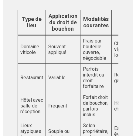
Application
Type de
Modalités
du droit de
Exemp
lieu
courantes
bouchon
Frais par
Château,
Domaine
Souvent
bouteille
vignobles
viticole
appliqué
ouverte,
locaux
négociable
Parfois
interdit ou
Restauran
Restaurant
Variable
droit
gastrono
forfaitaire
Forfait droit
Hôtel avec
de bouchon,
Hôtels de
salle de
Fréquent
parfois
charme
réception
inclus
Lieux
Selon
Espaces
atypiques
Souple ou
propriétaire,
événement