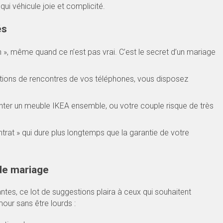
ui véhicule joie et complicité.
és
son », même quand ce n’est pas vrai. C’est le secret d’un mariage
ations de rencontres de vos téléphones, vous disposez
er un meuble IKEA ensemble, ou votre couple risque de très
ntrat » qui dure plus longtemps que la garantie de votre
de mariage
antes, ce lot de suggestions plaira à ceux qui souhaitent
our sans être lourds :