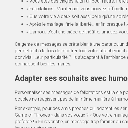
« Vous êtes des cinglés faits l’un pour l’autre. Félicit
« Félicitations ! Maintenant, vous pouvez officiellem
« Que votre vie à deux soit aussi belle qu’une soir
« Après le mariage, finie la liberté… enfin presque ! »
« L’amour, c’est une pièce de théâtre, amusez-vous
Ce genre de messages se prête bien à une carte ou un di
permettent à la fois de montrer tout votre attachement
convivial. Leur particularité ? Ils s’adaptent à l’ambian
connaissent bien les mariés.
Adapter ses souhaits avec humou
Personnaliser ses messages de félicitations est la clé pou
couples ne réagissent pas de la même manière à l’humour, e
Par exemple, pour des amis proches qui adorent les série
Game of Thrones » dans vos vœux ? « Que votre mariage 
préférée ! » En revanche, un message trop familier ou sar