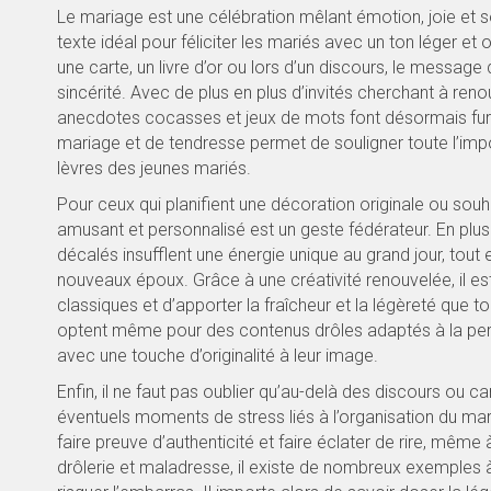
Le mariage est une célébration mêlant émotion, joie et 
texte idéal pour féliciter les mariés avec un ton léger et 
une carte, un livre d’or ou lors d’un discours, le message
sincérité. Avec de plus en plus d’invités cherchant à renou
anecdotes cocasses et jeux de mots font désormais fu
mariage et de tendresse permet de souligner toute l’impo
lèvres des jeunes mariés.
Pour ceux qui planifient une décoration originale ou sou
amusant et personnalisé est un geste fédérateur. En plus
décalés insufflent une énergie unique au grand jour, tout 
nouveaux époux. Grâce à une créativité renouvelée, il est
classiques et d’apporter la fraîcheur et la légèreté que t
optent même pour des contenus drôles adaptés à la person
avec une touche d’originalité à leur image.
Enfin, il ne faut pas oublier qu’au-delà des discours ou c
éventuels moments de stress liés à l’organisation du mari
faire preuve d’authenticité et faire éclater de rire, même 
drôlerie et maladresse, il existe de nombreux exemples à