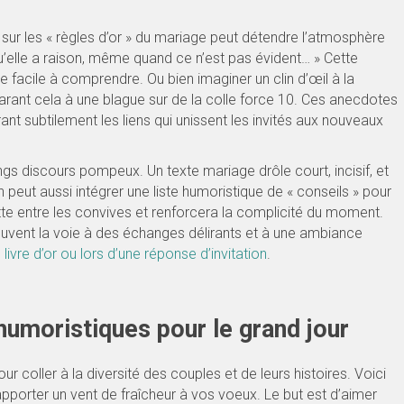
 sur les « règles d’or » du mariage peut détendre l’atmosphère
qu’elle a raison, même quand ce n’est pas évident… » Cette
te facile à comprendre. Ou bien imaginer un clin d’œil à la
arant cela à une blague sur de la colle force 10. Ces anecdotes
ant subtilement les liens qui unissent les invités aux nouveaux
ngs discours pompeux. Un texte mariage drôle court, incisif, et
 peut aussi intégrer une liste humoristique de « conseils » pour
nette entre les convives et renforcera la complicité du moment.
ouvent la voie à des échanges délirants et à une ambiance
n
livre d’or ou lors d’une réponse d’invitation
.
 humoristiques pour le grand jour
ur coller à la diversité des couples et de leurs histoires. Voici
apporter un vent de fraîcheur à vos voeux. Le but est d’aimer