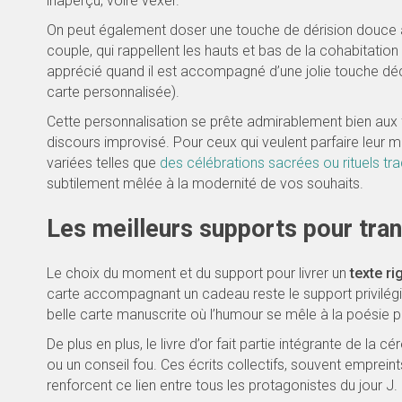
inaperçu, voire vexer.
On peut également doser une touche de dérision douce à
couple, qui rappellent les hauts et bas de la cohabitatio
apprécié quand il est accompagné d’une jolie touche dé
carte personnalisée).
Cette personnalisation se prête admirablement bien aux f
discours improvisé. Pour ceux qui veulent parfaire leur 
variées telles que
des célébrations sacrées ou rituels tra
subtilement mêlée à la modernité de vos souhaits.
Les meilleurs supports pour tra
Le choix du moment et du support pour livrer un
texte ri
carte accompagnant un cadeau reste le support privilégié
belle carte manuscrite où l’humour se mêle à la poésie p
De plus en plus, le livre d’or fait partie intégrante de l
ou un conseil fou. Ces écrits collectifs, souvent emprei
renforcent ce lien entre tous les protagonistes du jour J.