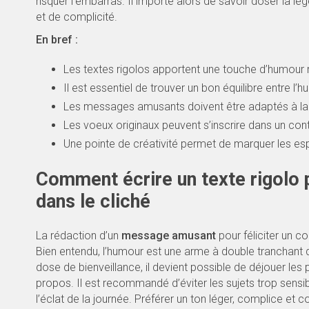
risquer l’embarras. Il importe alors de savoir doser la l
et de complicité.
En bref :
Les textes rigolos apportent une touche d’humour m
Il est essentiel de trouver un bon équilibre entre l’
Les messages amusants doivent être adaptés à la pe
Les voeux originaux peuvent s’inscrire dans un cont
Une pointe de créativité permet de marquer les espr
Comment écrire un texte rigolo p
dans le cliché
La rédaction d’un
message amusant
pour féliciter un c
Bien entendu, l’humour est une arme à double tranchant d
dose de bienveillance, il devient possible de déjouer le
propos. Il est recommandé d’éviter les sujets trop sensible
l’éclat de la journée. Préférer un ton léger, complice et c