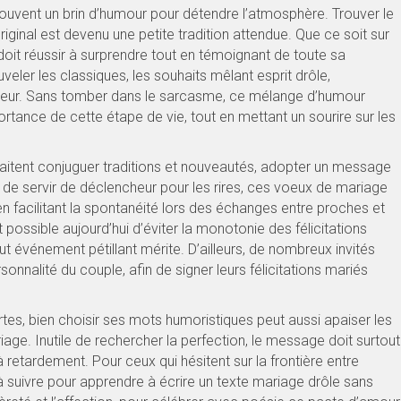
souvent un brin d’humour pour détendre l’atmosphère. Trouver le
original est devenu une petite tradition attendue. Que ce soit sur
 doit réussir à surprendre tout en témoignant de toute sa
veler les classiques, les souhaits mêlant esprit drôle,
reur. Sans tomber dans le sarcasme, ce mélange d’humour
rtance de cette étape de vie, tout en mettant un sourire sur les
haitent conjuguer traditions et nouveautés, adopter un message
 de servir de déclencheur pour les rires, ces voeux de mariage
en facilitant la spontanéité lors des échanges entre proches et
 possible aujourd’hui d’éviter la monotonie des félicitations
out événement pétillant mérite. D’ailleurs, de nombreux invités
nalité du couple, afin de signer leurs félicitations mariés
artes, bien choisir ses mots humoristiques peut aussi apaiser les
age. Inutile de rechercher la perfection, le message doit surtout
à retardement. Pour ceux qui hésitent sur la frontière entre
 suivre pour apprendre à écrire un texte mariage drôle sans