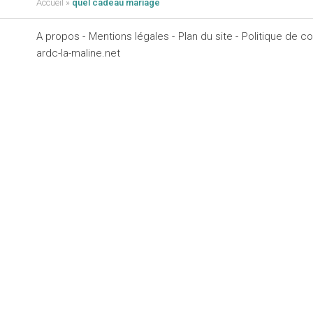
Accueil
»
quel cadeau mariage
A propos -
Mentions légales -
Plan du site -
Politique de con
ardc-la-maline.net