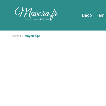
Déco
Fami
Accueil
»
moyen âge