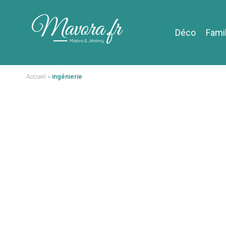
Déco
Fami
Accueil
»
ingénierie