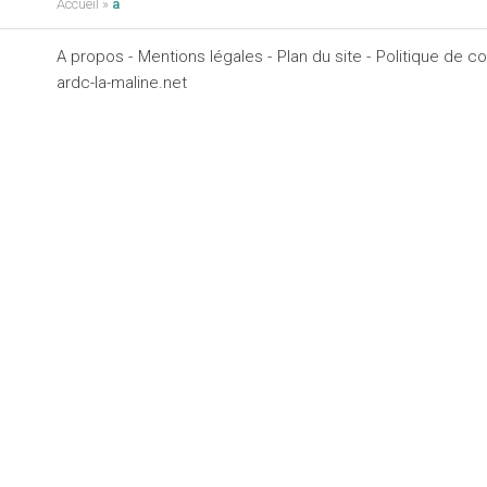
Accueil
»
a
A propos -
Mentions légales -
Plan du site -
Politique de con
ardc-la-maline.net