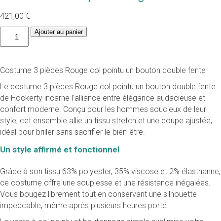
421,00
€
quantité
Ajouter au panier
de
Costume
3
Costume 3 pièces Rouge col pointu un bouton double fente
pièces
rouge
Le costume 3 pièces Rouge col pointu un bouton double fente
homme
de Hockerty incarne l’alliance entre élégance audacieuse et
confort moderne. Conçu pour les hommes soucieux de leur
style, cet ensemble allie un tissu stretch et une coupe ajustée,
idéal pour briller sans sacrifier le bien-être.
Un style affirmé et fonctionnel
Grâce à son tissu 63% polyester, 35% viscose et 2% élasthanne,
ce costume offre une souplesse et une résistance inégalées.
Vous bougez librement tout en conservant une silhouette
impeccable, même après plusieurs heures porté.