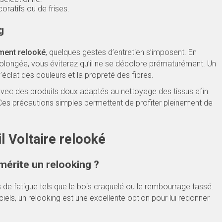
coratifs ou de frises.
g
ement relooké
, quelques gestes d’entretien s’imposent. En
prolongée, vous éviterez qu’il ne se décolore prématurément. Un
éclat des couleurs et la propreté des fibres.
 avec des produits doux adaptés au nettoyage des tissus afin
. Ces précautions simples permettent de profiter pleinement de
l Voltaire relooké
mérite un relooking ?
s de fatigue tels que le bois craquelé ou le rembourrage tassé.
ciels, un relooking est une excellente option pour lui redonner