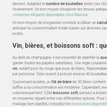
dessert. Adaptez le
nombre de bouteilles
selon ces choi
l’événement. Un bon moyen d’explorer les tenues adéqua
costumes élégants disponibles chez Mavora
.
Un bon moyen de s’organiser consiste à utiliser un
calcu
anticiper la consommation totale basée sur diverses va
invités.
Vin, bières, et boissons soft : qu
Au-delà du champagne, il est essentiel de planifier la
qua
garder toutes les papilles satisfaites. Une règle courante 
vin
, autant pour du rouge que pour du blanc. Raisonnable
par personne. Cela revient à prévoir environ 40 bouteille
Concernant la bière, un
fût de bière
de 30 litres contient
suffire si la consommation est modérée. Cependant, env
volumineusement. Côté
boissons soft
, pensez à inclur
en moyenne, réparti entre ces différentes options. Pour
mariage bien planifié, consultez les
ressources disponibl